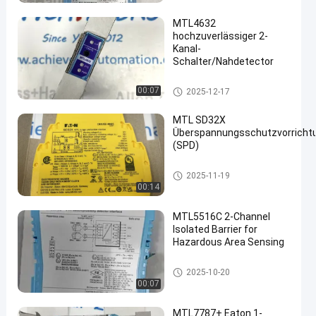
MTL4632
hochzuverlässiger 2-
Kanal-
Schalter/Nahdetector
en
MTL-Instrumente
00:07
2025-12-17
MTL SD32X
Überspannungsschutzvorricht
(SPD)
MTL-Instrumente
2025-11-19
00:14
MTL5516C 2-Channel
Isolated Barrier for
Hazardous Area Sensing
MTL-Instrumente
2025-10-20
00:07
MTL7787+ Eaton 1-