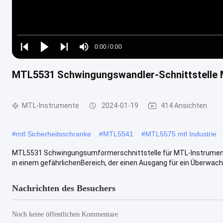
Loaded
:
0%
0:00
/
0:00
Play
Play
Play
Mute
Current
Duration
next
next
MTL5531 Schwingungswandler-Schnittstelle M
Time
MTL-Instrumente
2024-01-19
414 Ansichten
#
mtl Sicherheitsschranke
#
MTL5541
#
MTL5575 mtl Industrie
MTL5531 Schwingungsumformerschnittstelle für MTL-Instrumente
in einem gefährlichenBereich, der einen Ausgang für ein Überwac
Nachrichten des Besuchers
Noch keine öffentlichen Kommentare