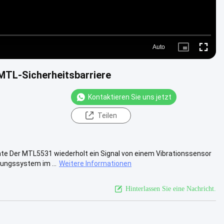
Auto
Picture-
Fullscre
in-
Picture
TL-Sicherheitsbarriere
Kontaktieren Sie uns jetzt
Teilen
 Der MTL5531 wiederholt ein Signal von einem Vibrationssensor
hungssystem im ...
Weitere Informationen
Hinterlassen Sie eine Nachricht.