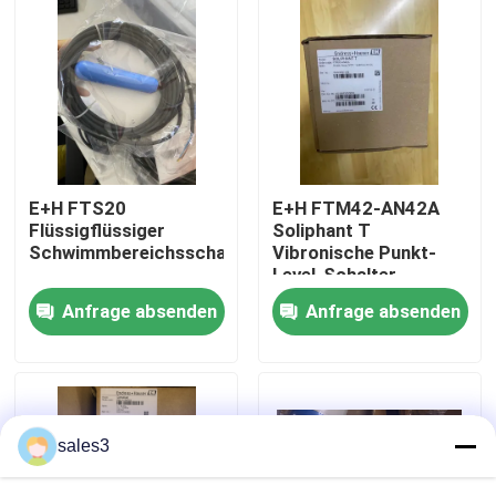
Werksbesichtigung
Kontakt mit uns
Neuigkeiten
E+H FTS20
E+H FTM42-AN42A
Flüssigflüssiger
Soliphant T
Schwimmbereichsschalter
Vibronische Punkt-
Bitte um ein Angebot
Level-Schalter
Anfrage absenden
Anfrage absenden
News
Allein Bradley PLC Produkte
sales3
PEPPERL FUCHS Isolierte Barriere