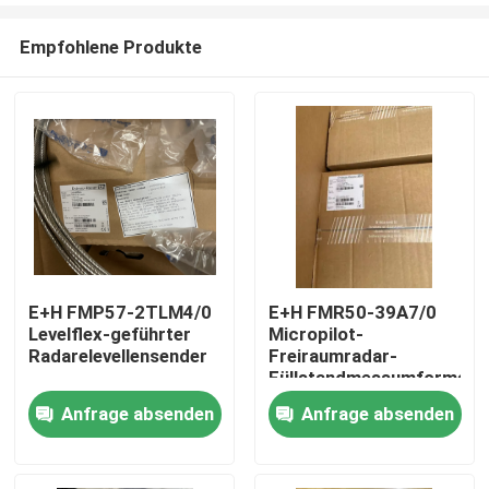
Empfohlene Produkte
E+H FMP57-2TLM4/0
E+H FMR50-39A7/0
Levelflex-geführter
Micropilot-
Zu Hause
Radarelevellensender
Freiraumradar-
Füllstandmessumformer
Anfrage absenden
Anfrage absenden
Produkte
Über uns