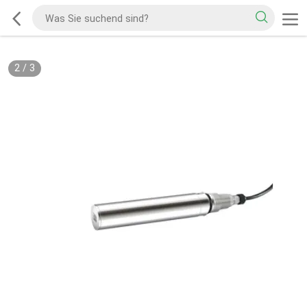
2
/
3