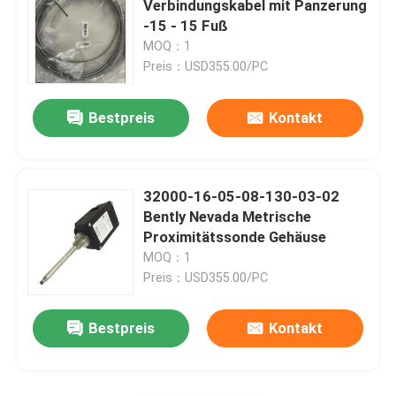
Verbindungskabel mit Panzerung
-15 - 15 Fuß
ABB-Ventilpositionierer
MOQ：1
Preis：USD355.00/PC
HONEYWELL-Sender
Bestpreis
Kontakt
VEGA-Levelmesser
32000-16-05-08-130-03-02
EMERSON TREX Gerätekommunikator
Bently Nevada Metrische
Proximitätssonde Gehäuse
MOQ：1
SIEMENS-Sender
Preis：USD355.00/PC
SICK-Instrumente
Bestpreis
Kontakt
SMC-Instrumente