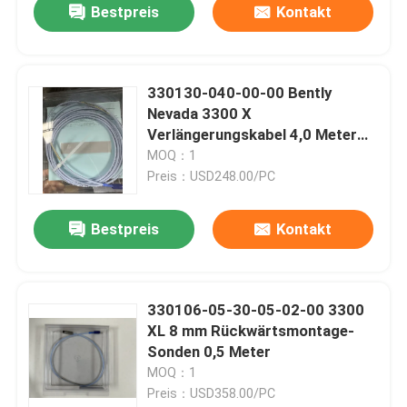
Bestpreis
Kontakt
330130-040-00-00 Bently
Nevada 3300 X
Verlängerungskabel 4,0 Meter
(13,1 Fuß)
MOQ：1
Preis：USD248.00/PC
Bestpreis
Kontakt
330106-05-30-05-02-00 3300
XL 8 mm Rückwärtsmontage-
Sonden 0,5 Meter
MOQ：1
Preis：USD358.00/PC