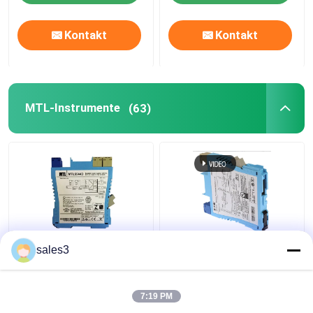
Bereich
Kontakt
Kontakt
MTL-Instrumente
(63)
MTL5544D Repeater
MTL5531
sales3
Stromversorgung MTL
Schwingungswandler-
Instrumente 4/20ma
Schnittstelle MTL-
für 2 oder 3
Sicherheitsbarriere
7:19 PM
Drahttransmitter Zwei