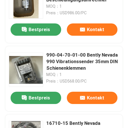
MOQ：1
Preis：USD986.00/PC
YOKOGAWA Instrumente
Bestpreis
Kontakt
Endress+Hauser Instrumente
MTL-Instrumente
990-04-70-01-00 Bently Nevada
990 Vibrationssender 35mm DIN
Schienenklemmen
asco Magnetventil
MOQ：1
Preis：USD568.00/PC
Rosemount-PH-Sensoren
Bestpreis
Kontakt
Bently Nevada Vibrationsüberwachungssystem
16710-15 Bently Nevada
AUMA-Aktorteile