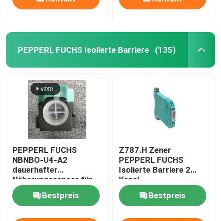
PEPPERL FUCHS Isolierte Barriere
(135)
PEPPERL FUCHS
Z787.H Zener
NBNBO-U4-A2
PEPPERL FUCHS
dauerhafter
Isolierte Barriere 2
Näherungssensor für
Kanal
industrielle
Hochleistungsversion
Bestpreis
Bestpreis
Anwendungen in
Vietnam