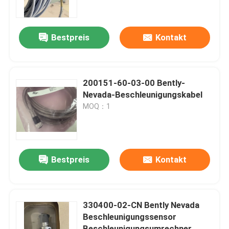
Werksbesichtigung
Bestpreis
Kontakt
Kontakt mit uns
200151-60-03-00 Bently-
Neuigkeiten
Nevada-Beschleunigungskabel
MOQ：1
Bitte um ein Angebot
News
Bestpreis
Kontakt
Allein Bradley PLC Produkte
330400-02-CN Bently Nevada
Beschleunigungssensor
PEPPERL FUCHS Isolierte Barriere
Beschleunigungsumrechner