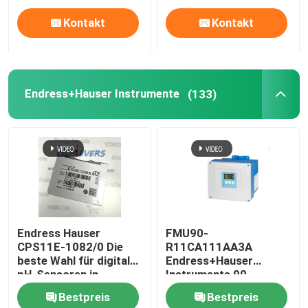
Kontakt
Kontakt
Endress+Hauser Instrumente
(133)
Endress Hauser
FMU90-
CPS11E-1082/0 Die
R11CA111AA3A
beste Wahl für digitale
Endress+Hauser
pH-Sensoren in
Instrumente 90-
industriellen
253VAC
Bestpreis
Bestpreis
Umgebungen
Nichtgefährlicher