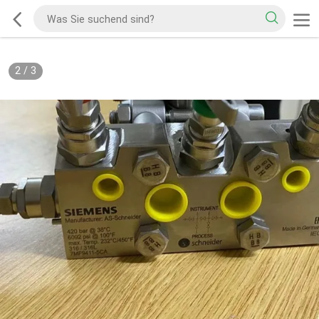
2
/
3