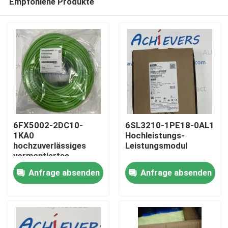
Empfohlene Produkte
6FX5002-2DC10-
6SL3210-1PE18-0AL1
1KA0
Hochleistungs-
hochzuverlässiges
Leistungsmodul
vormontiertes
Zu Hause
Signalkabel
Anfrage absenden
Anfrage absenden
Produkte
Über uns