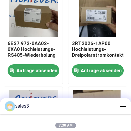
Werksbesichtigung
Kontakt mit uns
6ES7 972-0AA02-
3RT2026-1AP00
0XA0 Hochleistungs-
Hochleistungs-
Neuigkeiten
RS485-Wiederholung
Dreipolarstromkontakter
Anfrage absenden
Anfrage absenden
Bitte um ein Angebot
News
sales3
Allein Bradley PLC Produkte
7:30 AM
PEPPERL FUCHS Isolierte Barriere