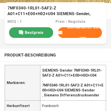
7MF0340-1RL01-5AF2-Z
A01+C11+E00+H02+U04 SIEMENS-Sender,
SIEMENS-Differenzdrucksender
MOQ：1
Preis：Negotiate
Kontaktieren Sie
Bestpreis
uns
PRODUKT-BESCHREIBUNG
SIEMENS-Sender 7MF0340-1RL01-
5AF2-Z A01+C11+E00+H02+U04
,
Markieren:
7MF0340-1RL01-5AF2-Z A01+C11+E
00+H02+U04 SIEMENS-Sender
,
Siemens Differenzdrucksender
Herkunftsort
Frankreich