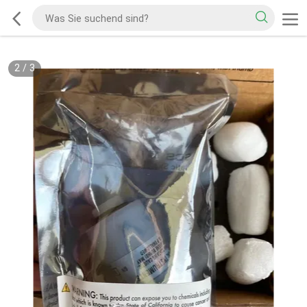
2
/
3