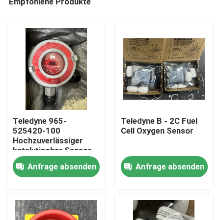
Empfohlene Produkte
Teledyne 965-
Teledyne B - 2C Fuel
525420-100
Cell Oxygen Sensor
Hochzuverlässiger
katalytischer Sensor
Zu Hause
für brennbare Gase
Anfrage absenden
Anfrage absenden
Produkte
Über uns