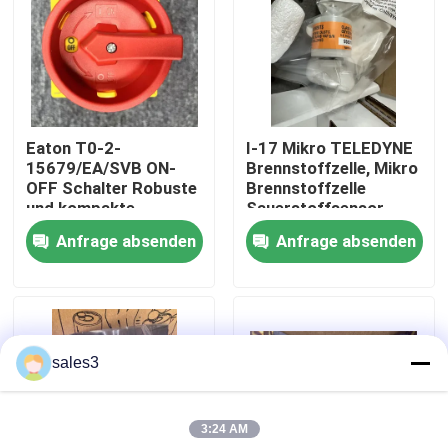
Werksbesichtigung
Kontakt mit uns
Eaton T0-2-
I-17 Mikro TELEDYNE
15679/EA/SVB ON-
Brennstoffzelle, Mikro
Neuigkeiten
OFF Schalter Robuste
Brennstoffzelle
und kompakte
Sauerstoffsensor
Schaltanlage
Anfrage absenden
Anfrage absenden
Bitte um ein Angebot
News
sales3
Allein Bradley PLC Produkte
3:24 AM
PEPPERL FUCHS Isolierte Barriere