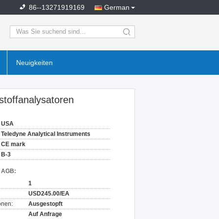
86--13271919169
German
search
Neuigkeiten
stoffanalysatoren
USA
Teledyne Analytical Instruments
CE mark
B-3
d AGB:
1
USD245.00/EA
onen:
Ausgestopft
Auf Anfrage