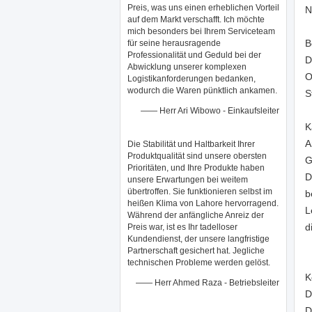
Preis, was uns einen erheblichen Vorteil
N
auf dem Markt verschafft. Ich möchte
mich besonders bei Ihrem Serviceteam
B
für seine herausragende
Professionalität und Geduld bei der
D
Abwicklung unserer komplexen
O
Logistikanforderungen bedanken,
wodurch die Waren pünktlich ankamen.
S
—— Herr Ari Wibowo - Einkaufsleiter
K
A
Die Stabilität und Haltbarkeit Ihrer
Produktqualität sind unsere obersten
G
Prioritäten, und Ihre Produkte haben
D
unsere Erwartungen bei weitem
übertroffen. Sie funktionieren selbst im
b
heißen Klima von Lahore hervorragend.
L
Während der anfängliche Anreiz der
d
Preis war, ist es Ihr tadelloser
Kundendienst, der unsere langfristige
Partnerschaft gesichert hat. Jegliche
technischen Probleme werden gelöst.
K
—— Herr Ahmed Raza - Betriebsleiter
D
D