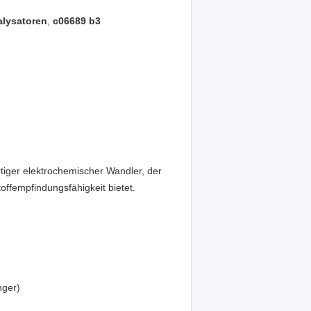
alysatoren
,
c06689 b3
rtiger elektrochemischer Wandler, der
offempfindungsfähigkeit bietet.
nger)