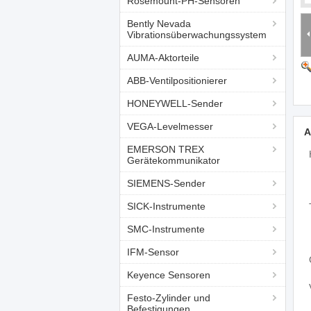
Rosemount-PH-Sensoren
Bently Nevada
Vibrationsüberwachungssystem
AUMA-Aktorteile
ABB-Ventilpositionierer
HONEYWELL-Sender
VEGA-Levelmesser
A
EMERSON TREX
Gerätekommunikator
SIEMENS-Sender
SICK-Instrumente
SMC-Instrumente
IFM-Sensor
Keyence Sensoren
Festo-Zylinder und
Befestigungen