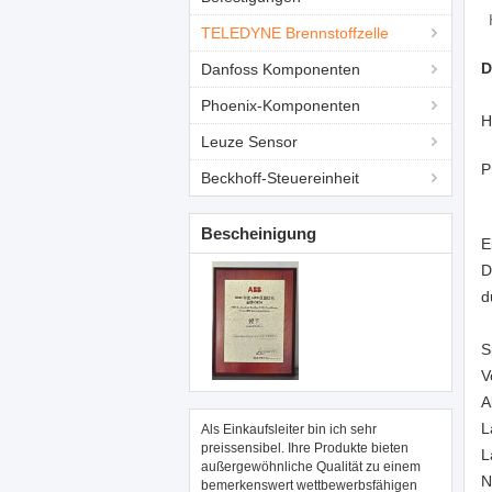
TELEDYNE Brennstoffzelle
D
Danfoss Komponenten
Phoenix-Komponenten
H
Leuze Sensor
P
Beckhoff-Steuereinheit
Bescheinigung
E
D
d
S
V
A
L
Als Einkaufsleiter bin ich sehr
preissensibel. Ihre Produkte bieten
L
außergewöhnliche Qualität zu einem
N
bemerkenswert wettbewerbsfähigen