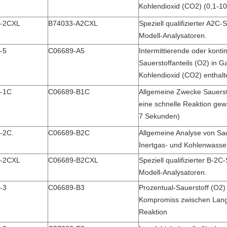
Kohlendioxid (CO2) (0,1-1
-2CXL
B74033-A2CXL
Speziell qualifizierter A2C-
Modell-Analysatoren.
-5
C06689-A5
Intermittierende oder kont
Sauerstoffanteils (O2) in 
Kohlendioxid (CO2) enthalt
-1C
C06689-B1C
Allgemeine Zwecke Sauerst
eine schnelle Reaktion gew
7 Sekunden)
-2C.
C06689-B2C
Allgemeine Analyse von Saue
Inertgas- und Kohlenwasser
-2CXL
C06689-B2CXL
Speziell qualifizierter B-2C
Modell-Analysatoren.
-3
C06689-B3
Prozentual-Sauerstoff (O2) 
Kompromiss zwischen Langl
Reaktion