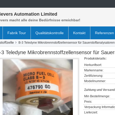
ievers Automation Limited
vers macht alle deine Bedürfnisse erreichbar!
Fabrik Tour
Qualitätskontrolle
Kontakt
Referenzen
offzelle
B-3 Teledyne Mikrobrennstoffzellensensor für Sauerstoffanalysatoren
-3 Teledyne Mikrobrennstoffzellensensor für Sauer
Produktdetails:
Herkunftsort:
Markenname:
Zertifizierung:
Modellnummer:
Zahlung und Versan
Min Bestellmenge:
Preis:
Verpackung Informati
Lieferzeit: