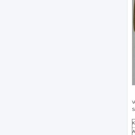
V
S
K
A