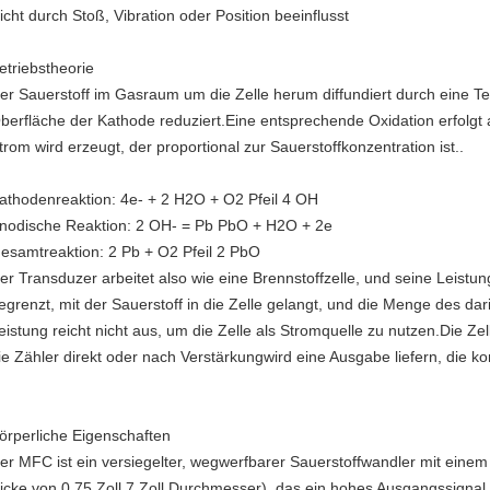
icht durch Stoß, Vibration oder Position beeinflusst
etriebstheorie
er Sauerstoff im Gasraum um die Zelle herum diffundiert durch eine T
berfläche der Kathode reduziert.Eine entsprechende Oxidation erfolgt a
trom wird erzeugt, der proportional zur Sauerstoffkonzentration ist..
athodenreaktion: 4e- + 2 H2O + O2 Pfeil 4 OH
nodische Reaktion: 2 OH- = Pb PbO + H2O + 2e
esamtreaktion: 2 Pb + O2 Pfeil 2 PbO
er Transduzer arbeitet also wie eine Brennstoffzelle, und seine Leistun
egrenzt, mit der Sauerstoff in die Zelle gelangt, und die Menge des d
eistung reicht nicht aus, um die Zelle als Stromquelle zu nutzen.Die Ze
ie Zähler direkt oder nach Verstärkungwird eine Ausgabe liefern, die k
örperliche Eigenschaften
er MFC ist ein versiegelter, wegwerfbarer Sauerstoffwandler mit eine
icke von 0,75 Zoll.7 Zoll Durchmesser), das ein hohes Ausgangssignal 