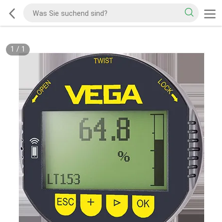
1
/
1