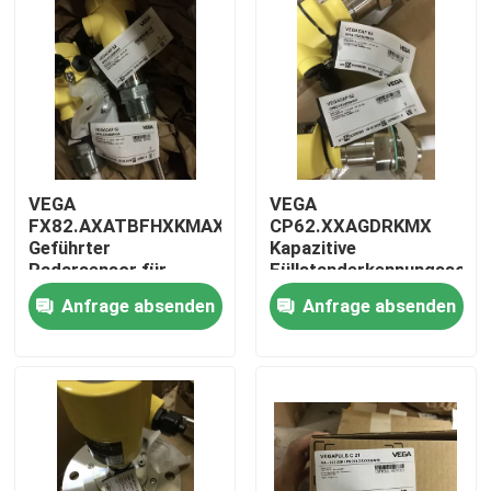
VEGA
VEGA
FX82.AXATBFHXKMAX
CP62.XXAGDRKMX
Geführter
Kapazitive
Radarsensor für
Füllstanderkennungssond
Füllstandsmessung
Anfrage absenden
Anfrage absenden
Zu Hause
Produkte
Über uns