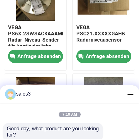
Werksbesichtigung
VEGA
VEGA
PS6X.2SWSACKAAAMKHAXXXXXXXXX
PSC21.XXXXXGAHB
Kontakt mit uns
Radar-Niveau-Sender
Radarniveausensor
für kontinuierliche
Anfrage absenden
Anfrage absenden
Neuigkeiten
Bitte um ein Angebot
sales3
News
7:10 AM
Allein Bradley PLC Produkte
Good day, what product are you looking 
for?
PEPPERL FUCHS Isolierte Barriere
VEGA
VEGA