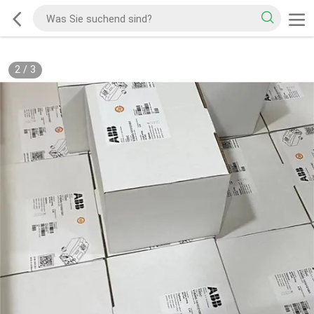
2
/
3