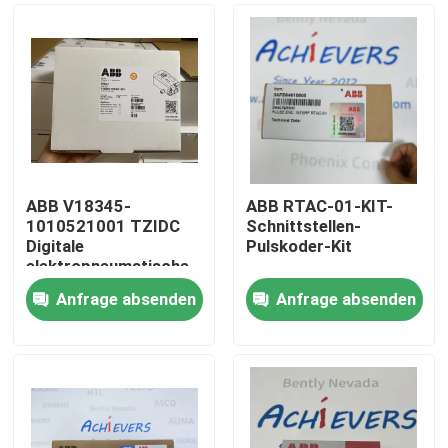
ABB V18345-
ABB RTAC-01-KIT-
1010521001 TZIDC
Schnittstellen-
Digitale
Pulskoder-Kit
elektropneumatische
Ventil
Anfrage absenden
Anfrage absenden
Zu Hause
Produkte
Über uns