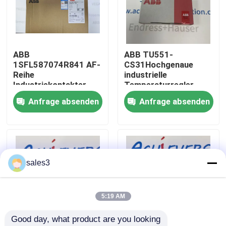
Werksbesichtigung
ABB
ABB TU551-
Kontakt mit uns
1SFL587074R841 AF-
CS31Hochgenaue
Reihe
industrielle
Industriekontakter
Temperaturregler
Neuigkeiten
Anfrage absenden
Anfrage absenden
Bitte um ein Angebot
News
sales3
Allein Bradley PLC Produkte
5:19 AM
Good day, what product are you looking 
PEPPERL FUCHS Isolierte Barriere