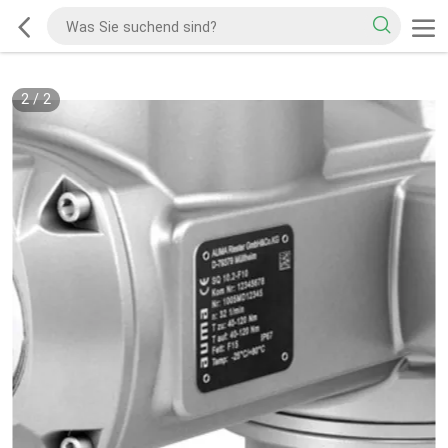
2
/
2