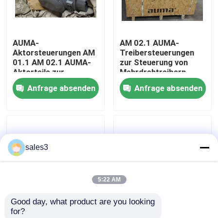
Werksbesichtigung
AUMA-
AM 02.1 AUMA-
Aktorsteuerungen AM
Treibersteuerungen
Kontakt mit uns
01.1 AM 02.1 AUMA-
zur Steuerung von
Aktorteile zur
Mehrdrehtreibern
Steuerung von
SA/SAR.1 SA/SAR.2
Anfrage absenden
Anfrage absenden
Neuigkeiten
Mehrdrehaktoren
Typbereiche
Bitte um ein Angebot
sales3
News
5:22 AM
Allein Bradley PLC Produkte
Good day, what product are you looking 
for?
PEPPERL FUCHS Isolierte Barriere
SA 07.2 SA 07.6/SAR
Z014.811A-01 Signal-