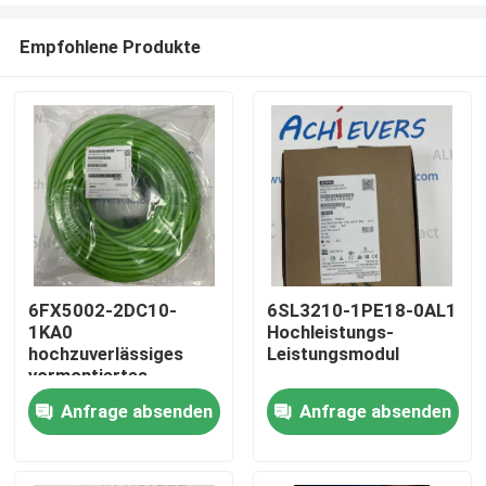
Empfohlene Produkte
6FX5002-2DC10-
6SL3210-1PE18-0AL1
1KA0
Hochleistungs-
Zu Hause
hochzuverlässiges
Leistungsmodul
vormontiertes
Signalkabel
Anfrage absenden
Anfrage absenden
Produkte
Über uns