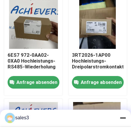
Werksbesichtigung
Kontakt mit uns
Neuigkeiten
6ES7 972-0AA02-
3RT2026-1AP00
0XA0 Hochleistungs-
Hochleistungs-
RS485-Wiederholung
Dreipolarstromkontakter
Bitte um ein Angebot
Anfrage absenden
Anfrage absenden
News
Allein Bradley PLC Produkte
sales3
PEPPERL FUCHS Isolierte Barriere