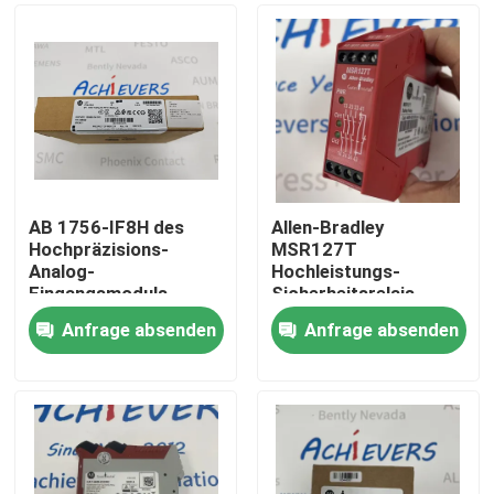
AB 1756-IF8H des
Allen-Bradley
Hochpräzisions-
MSR127T
Analog-
Hochleistungs-
Eingangsmoduls
Sicherheitsrelais
Anfrage absenden
Anfrage absenden
Zu Hause
Produkte
Über uns