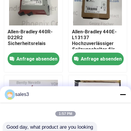
Werksbesichtigung
Allen-Bradley 440R-
Allen-Bradley 440E-
Kontakt mit uns
D22R2
L13137
Sicherheitsrelais
Hochzuverlässiger
Seilzugschalter für
Neuigkeiten
Sicherheitseinrichtungen
Anfrage absenden
Anfrage absenden
Bitte um ein Angebot
News
sales3
Allein Bradley PLC Produkte
1:57 PM
Good day, what product are you looking 
PEPPERL FUCHS Isolierte Barriere