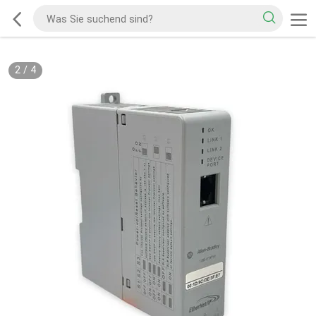
2
/
4