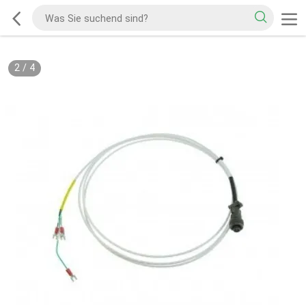
2
/
4