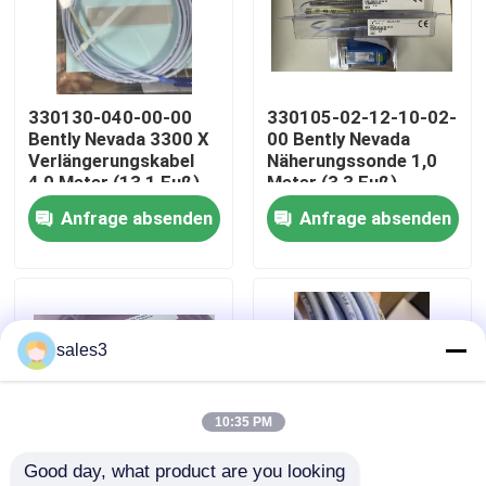
Werksbesichtigung
330130-040-00-00
330105-02-12-10-02-
Kontakt mit uns
Bently Nevada 3300 X
00 Bently Nevada
Verlängerungskabel
Näherungssonde 1,0
4,0 Meter (13,1 Fuß)
Meter (3,3 Fuß)
Neuigkeiten
Anfrage absenden
Anfrage absenden
Bitte um ein Angebot
News
sales3
Allein Bradley PLC Produkte
10:35 PM
Good day, what product are you looking 
PEPPERL FUCHS Isolierte Barriere