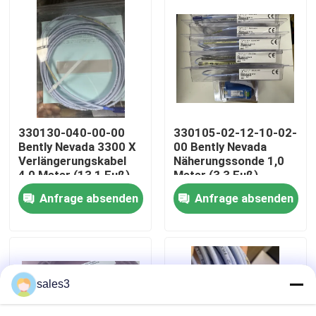
Werksbesichtigung
Kontakt mit uns
Neuigkeiten
330130-040-00-00
330105-02-12-10-02-
Bently Nevada 3300 X
00 Bently Nevada
Verlängerungskabel
Näherungssonde 1,0
Bitte um ein Angebot
4,0 Meter (13,1 Fuß)
Meter (3,3 Fuß)
Anfrage absenden
Anfrage absenden
News
Allein Bradley PLC Produkte
sales3
PEPPERL FUCHS Isolierte Barriere