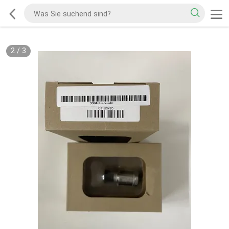
2
/
3