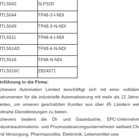
MTL5042
SLP32D
MTL5044
TP48-3-I-NDI
MTL5049
TP48-3-N-NDI
MTL5511
TP48-4-I-NDI
MTL5514D
TP48-4-N-NDI
MTL5516
TP48-N-NDI
MTL5516C
ZB24571
inführung in die Firma:
chievers Automation Limited beschäftigt sich mit einer volls
nstrumenten für die industrielle Automatisierung mit mehr als 12 Ja
estes, um unseren geschätzten Kunden aus über 45 Ländern weltw
eitnahe Dienstleistungen zu bieten..
chievers bedient die Öl- und Gasindustrie, EPC-Unternehm
ndustrieautomations- und Prozesssteuerungsunternehmen weltweit.Ch
nd Versorgung, Pharmazeutika, Elektronik, Lebensmittel usw.