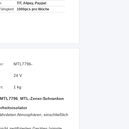
n:
T/T, Alipay, Paypal
ähigkeit:
1000pcs pro Woche
r:
MTL7796-
24 V
t:
1 kg
 MTL7796
,
MTL-Zener-Schranken
rheitsisolator
ährdeten Atmosphären, einschließlich
ht zertifizierten Geräten (simple