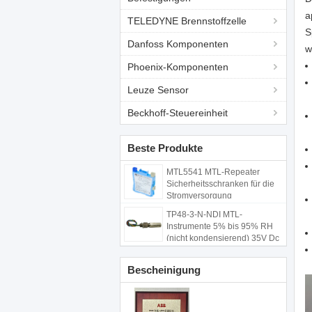
a
TELEDYNE Brennstoffzelle
S
Danfoss Komponenten
w
Phoenix-Komponenten
Leuze Sensor
Beckhoff-Steuereinheit
Beste Produkte
MTL5541 MTL-Repeater
Sicherheitsschranken für die
Stromversorgung
TP48-3-N-NDI MTL-
Instrumente 5% bis 95% RH
(nicht kondensierend) 35V Dc
Maximum
Bescheinigung