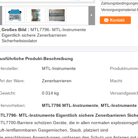
Zahlungsbedingunge
Versorgungsmaterial-F
Kontakt
Großes Bild :
MTL7796- MTL-Instrumente
Eigentlich sichere Zenerbarrieren
Sicherheitsisolator
usführliche Produkt-Beschreibung
Hersteller:
MTL-Instrumente
Produktnumme
Art der Ware:
Zenerbarrieren
Macht:
Gewicht:
0.014 kg
Versandgewich
Hervorheben:
MTL7796 MTL-Instrumente
,
MTL-Instrumente
TL7796- MTL-Instrumente Eigentlich sichere Zenerbarrieren Siche
TL7700-Barriere schützen Geräte, die in allen normalen explosionsgef
uft-/entflammbaren Gasgemischen, Staub, platziert sind
ie einschlägigen Anwendungen umfassen den Schutz von Anlagen mit nic