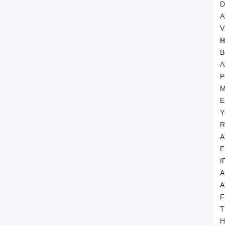
D
A
V
H
B
A
P
M
E
Y
R
A
F
I
A
A
F
T
H