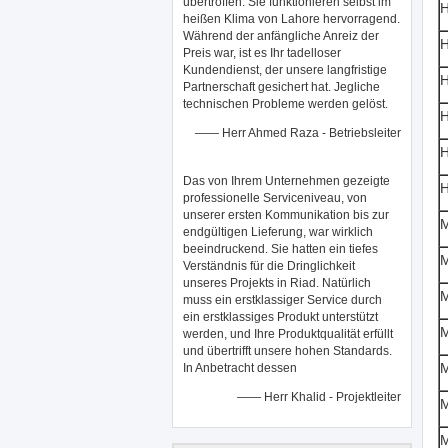
übertroffen. Sie funktionieren selbst im
H
heißen Klima von Lahore hervorragend.
Während der anfängliche Anreiz der
H
Preis war, ist es Ihr tadelloser
Kundendienst, der unsere langfristige
Partnerschaft gesichert hat. Jegliche
technischen Probleme werden gelöst.
H
—— Herr Ahmed Raza - Betriebsleiter
Das von Ihrem Unternehmen gezeigte
professionelle Serviceniveau, von
unserer ersten Kommunikation bis zur
endgültigen Lieferung, war wirklich
beeindruckend. Sie hatten ein tiefes
Verständnis für die Dringlichkeit
unseres Projekts in Riad. Natürlich
muss ein erstklassiger Service durch
ein erstklassiges Produkt unterstützt
werden, und Ihre Produktqualität erfüllt
und übertrifft unsere hohen Standards.
In Anbetracht dessen
—— Herr Khalid - Projektleiter