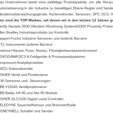
as Unternehmen bietet eine vielfältige Produktpalette, um alle Her
utomatisierung in der Industrie zu bewältigen.Ebene-Regler und Send
ibrationsüberwachungsgeräte, Kartenrekorder, Sensoren, SPS, DCS, 
ier sind die TOP-Marken, mit denen wir in den letzten 12 Jahren g
ently Nevada 3500 Vibration Monitoring System&3300 Proximity Prob
llen Bradley Industrieprodukte zur Kontrolle
epperl-Fuchs Industrie-Sensoren und isolierte Barriere
TL-Instrumente isolierte Barriere
ndress+Hauser Fluss, Niveau, Flüssigkeitsanalyseinstrument
OKOGAWA DCS & Feldgeräte & Prozessanalysatoren
osemount Analytikprodukte
SCO-Solenoidventile
ISHER Ventil und Positionierer
FM-Sensoren und -Steuerungen
BB V18345 Ventilpositionierer
BB Bailey Infi 90 und Net 90 Module
ISHER DLC3100 Digital Level Controller
ELEDYNE Sauerstoffsensor und Brennstoffzelle
ONEYWELL Schalter und Sender