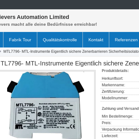
ievers Automation Limited
vers macht alle deine Bedürfnisse erreichbar!
Fabrik Tour
Qualitätskontrolle
Kontakt
Referenzen
MTL7796- MTL-Instrumente Eigentlich sichere Zenerbarrieren Sicherheitsisolato
TL7796- MTL-Instrumente Eigentlich sichere Zenerb
Produktdetails:
Herkunftsort:
Markenname:
Zertifizierung:
Modellnummer:
Zahlung und Versan
Min Bestellmenge:
Preis:
Verpackung Informati
Lieferzeit: