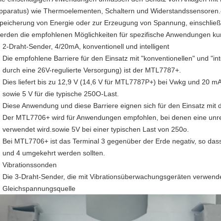
pparatus) wie Thermoelementen, Schaltern und Widerstandssensoren.ode
peicherung von Energie oder zur Erzeugung von Spannung, einschließ
erden die empfohlenen Möglichkeiten für spezifische Anwendungen kurz
2-Draht-Sender, 4/20mA, konventionell und intelligent
Die empfohlene Barriere für den Einsatz mit "konventionellen" und "i
durch eine 26V-regulierte Versorgung) ist der MTL7787+.
Dies liefert bis zu 12,9 V (14,6 V für MTL7787P+) bei Vwkg und 20 m
sowie 5 V für die typische 250O-Last.
Diese Anwendung und diese Barriere eignen sich für den Einsatz mit 
Der MTL7706+ wird für Anwendungen empfohlen, bei denen eine unreg
verwendet wird.sowie 5V bei einer typischen Last von 250o.
Bei MTL7706+ ist das Terminal 3 gegenüber der Erde negativ, so das
und 4 umgekehrt werden sollten.
Vibrationssonden
Die 3-Draht-Sender, die mit Vibrationsüberwachungsgeräten verwende
Gleichspannungsquelle