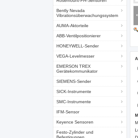
Rosemount-PH-Sensoren
Bently Nevada
Vibrationsüberwachungssystem
AUMA-Aktorteile
ABB-Ventilpositionierer
HONEYWELL-Sender
VEGA-Levelmesser
A
EMERSON TREX
Gerätekommunikator
SIEMENS-Sender
SICK-Instrumente
SMC-Instrumente
IFM-Sensor
M
Keyence Sensoren
M
L
Festo-Zylinder und
Befestigungen
D