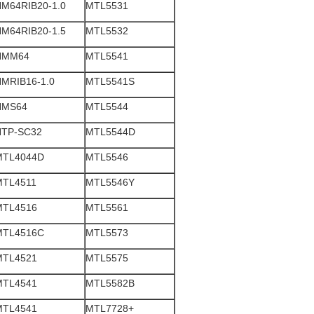
M64RIB20-1.0
MTL5531
M64RIB20-1.5
MTL5532
HMM64
MTL5541
MRIB16-1.0
MTL5541S
HMS64
MTL5544
HTP-SC32
MTL5544D
MTL4044D
MTL5546
MTL4511
MTL5546Y
MTL4516
MTL5561
MTL4516C
MTL5573
MTL4521
MTL5575
MTL4541
MTL5582B
MTL4541
MTL7728+