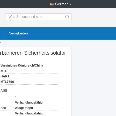
German
search
Neuigkeiten
r
arrieren Sicherheitsisolator
Vereinigtes Königreich/China
MTL
HART
MTL7796-
d AGB:
1
Verhandlungsfähig
onen:
Ausgestopft
Verhandlungsfähig