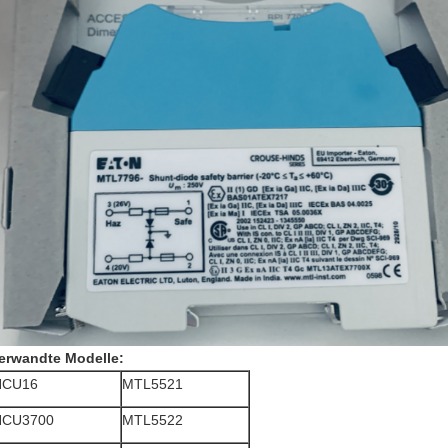
erwandte Modelle:
HCU16
MTL5521
HCU3700
MTL5522