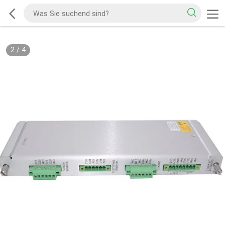
2
/
4