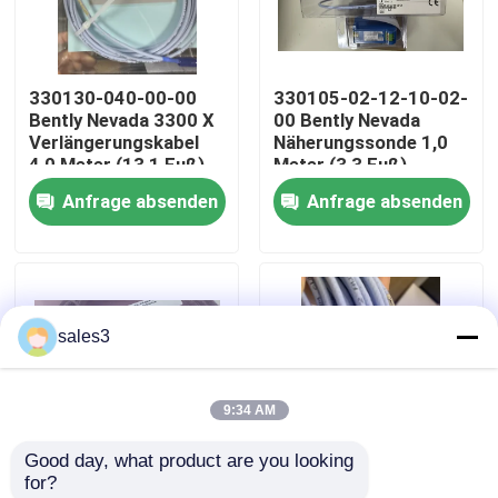
Werksbesichtigung
330130-040-00-00
330105-02-12-10-02-
Bently Nevada 3300 X
00 Bently Nevada
Kontakt mit uns
Verlängerungskabel
Näherungssonde 1,0
4,0 Meter (13,1 Fuß)
Meter (3,3 Fuß)
Anfrage absenden
Anfrage absenden
Neuigkeiten
Bitte um ein Angebot
sales3
News
9:34 AM
Allein Bradley PLC Produkte
Good day, what product are you looking 
for?
PEPPERL FUCHS Isolierte Barriere
200151-60-03-00
142238-120-00-CN