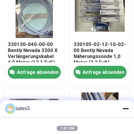
Werksbesichtigung
Kontakt mit uns
330130-040-00-00
330105-02-12-10-02-
Bently Nevada 3300 X
00 Bently Nevada
Neuigkeiten
Verlängerungskabel
Näherungssonde 1,0
4,0 Meter (13,1 Fuß)
Meter (3,3 Fuß)
Anfrage absenden
Anfrage absenden
Bitte um ein Angebot
News
sales3
Allein Bradley PLC Produkte
7:47 AM
PEPPERL FUCHS Isolierte Barriere