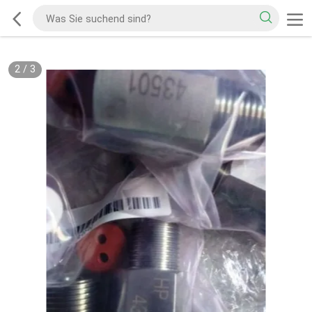
2
/
3