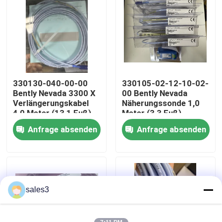
Werksbesichtigung
Kontakt mit uns
330130-040-00-00
330105-02-12-10-02-
Neuigkeiten
Bently Nevada 3300 X
00 Bently Nevada
Verlängerungskabel
Näherungssonde 1,0
4,0 Meter (13,1 Fuß)
Meter (3,3 Fuß)
Bitte um ein Angebot
Anfrage absenden
Anfrage absenden
News
Allein Bradley PLC Produkte
sales3
PEPPERL FUCHS Isolierte Barriere