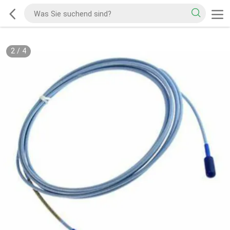
2
/
4