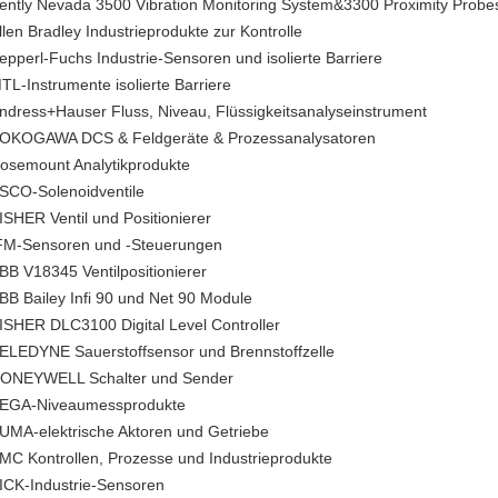
ently Nevada 3500 Vibration Monitoring System&3300 Proximity Prob
llen Bradley Industrieprodukte zur Kontrolle
epperl-Fuchs Industrie-Sensoren und isolierte Barriere
TL-Instrumente isolierte Barriere
ndress+Hauser Fluss, Niveau, Flüssigkeitsanalyseinstrument
OKOGAWA DCS & Feldgeräte & Prozessanalysatoren
osemount Analytikprodukte
SCO-Solenoidventile
ISHER Ventil und Positionierer
FM-Sensoren und -Steuerungen
BB V18345 Ventilpositionierer
BB Bailey Infi 90 und Net 90 Module
ISHER DLC3100 Digital Level Controller
ELEDYNE Sauerstoffsensor und Brennstoffzelle
ONEYWELL Schalter und Sender
EGA-Niveaumessprodukte
UMA-elektrische Aktoren und Getriebe
MC Kontrollen, Prozesse und Industrieprodukte
ICK-Industrie-Sensoren