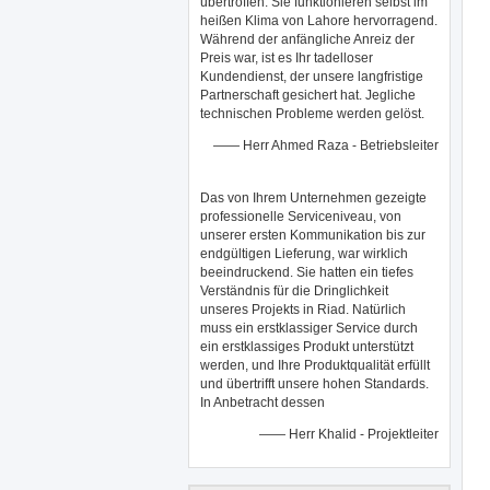
übertroffen. Sie funktionieren selbst im
heißen Klima von Lahore hervorragend.
Während der anfängliche Anreiz der
Preis war, ist es Ihr tadelloser
Kundendienst, der unsere langfristige
Partnerschaft gesichert hat. Jegliche
technischen Probleme werden gelöst.
—— Herr Ahmed Raza - Betriebsleiter
Das von Ihrem Unternehmen gezeigte
professionelle Serviceniveau, von
unserer ersten Kommunikation bis zur
endgültigen Lieferung, war wirklich
beeindruckend. Sie hatten ein tiefes
Verständnis für die Dringlichkeit
unseres Projekts in Riad. Natürlich
muss ein erstklassiger Service durch
ein erstklassiges Produkt unterstützt
werden, und Ihre Produktqualität erfüllt
und übertrifft unsere hohen Standards.
In Anbetracht dessen
—— Herr Khalid - Projektleiter