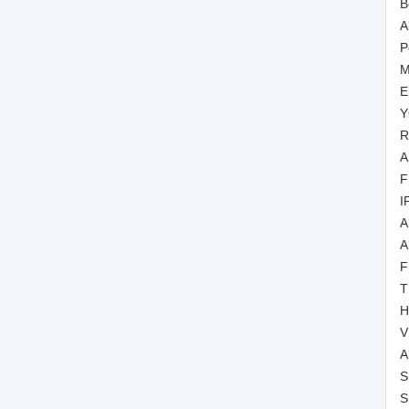
B
A
P
M
E
Y
R
A
F
I
A
A
F
T
H
V
A
S
S