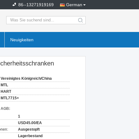
86--13271919169
German
search
Neuigkeiten
cherheitsschranken
Vereinigtes Königreich/China
MTL
HART
MTL7715+
d AGB:
1
USD45.00/EA
onen:
Ausgestopft
Lagerbestand