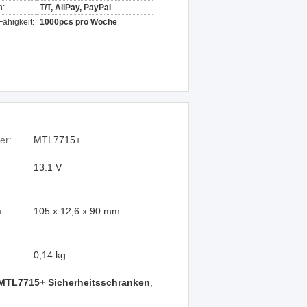
n:
T/T, AliPay, PayPal
ähigkeit:
1000pcs pro Woche
er:
MTL7715+
13.1 V
n
105 x 12,6 x 90 mm
0,14 kg
MTL7715+ Sicherheitsschranken
,
n