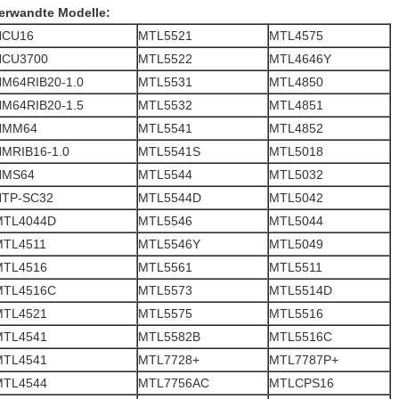
erwandte Modelle:
HCU16
MTL5521
MTL4575
HCU3700
MTL5522
MTL4646Y
M64RIB20-1.0
MTL5531
MTL4850
M64RIB20-1.5
MTL5532
MTL4851
HMM64
MTL5541
MTL4852
MRIB16-1.0
MTL5541S
MTL5018
HMS64
MTL5544
MTL5032
HTP-SC32
MTL5544D
MTL5042
MTL4044D
MTL5546
MTL5044
MTL4511
MTL5546Y
MTL5049
MTL4516
MTL5561
MTL5511
MTL4516C
MTL5573
MTL5514D
MTL4521
MTL5575
MTL5516
MTL4541
MTL5582B
MTL5516C
MTL4541
MTL7728+
MTL7787P+
MTL4544
MTL7756AC
MTLCPS16