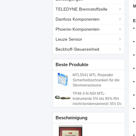
M
TELEDYNE Brennstoffzelle
Danfoss Komponenten
E
Phoenix-Komponenten
Leuze Sensor
Beckhoff-Steuereinheit
Beste Produkte
MTL5541 MTL-Repeater
Sicherheitsschranken für die
Stromversorgung
TP48-3-N-NDI MTL-
Instrumente 5% bis 95% RH
(nicht kondensierend) 35V Dc
Maximum
Bescheinigung