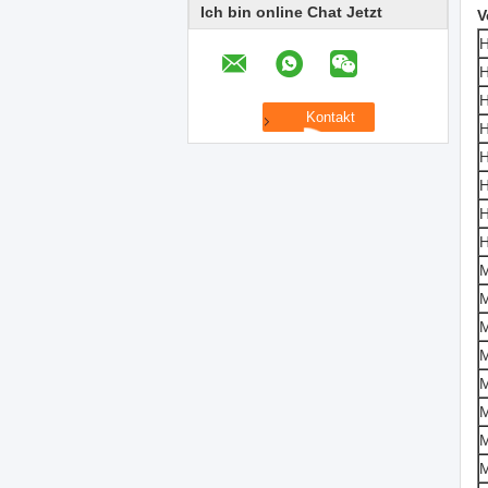
Ich bin online Chat Jetzt
V
H
H
H