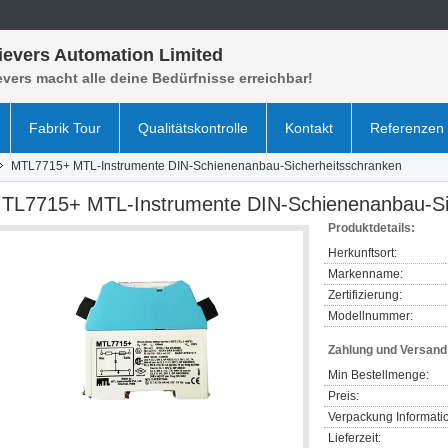
ievers Automation Limited
vers macht alle deine Bedürfnisse erreichbar!
Fabrik Tour
Qualitätskontrolle
Kontakt
Referenzen
MTL7715+ MTL-Instrumente DIN-Schienenanbau-Sicherheitsschranken
TL7715+ MTL-Instrumente DIN-Schienenanbau-Si
Produktdetails:
Herkunftsort:
Markenname:
Zertifizierung:
Modellnummer:
Zahlung und Versan
Min Bestellmenge:
Preis:
Verpackung Informati
Lieferzeit: