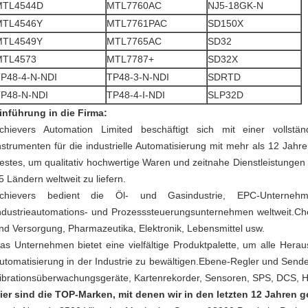
MTL4544D
MTL7760AC
NJ5-18GK-N
MTL4546Y
MTL7761PAC
SD150X
MTL4549Y
MTL7765AC
SD32
MTL4573
MTL7787+
SD32X
P48-4-N-NDI
TP48-3-N-NDI
SDRTD
P48-N-NDI
TP48-4-I-NDI
SLP32D
inführung in die Firma:
chievers Automation Limited beschäftigt sich mit einer volls
nstrumenten für die industrielle Automatisierung mit mehr als 12 Ja
estes, um qualitativ hochwertige Waren und zeitnahe Dienstleistunge
5 Ländern weltweit zu liefern.
chievers bedient die Öl- und Gasindustrie, EPC-Unternehm
ndustrieautomations- und Prozesssteuerungsunternehmen weltweit.Ch
nd Versorgung, Pharmazeutika, Elektronik, Lebensmittel usw.
as Unternehmen bietet eine vielfältige Produktpalette, um alle Her
utomatisierung in der Industrie zu bewältigen.Ebene-Regler und Send
ibrationsüberwachungsgeräte, Kartenrekorder, Sensoren, SPS, DCS, 
ier sind die TOP-Marken, mit denen wir in den letzten 12 Jahren g