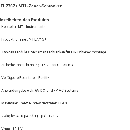
TL7767+ MTL-Zener-Schranken
inzelheiten des Produkts:
Hersteller: MTL Instruments
Produktnummer: MTL7715+
Typ des Produkts: Sicherheitsschranken für DIN-Schienenmontage
Sicherheitsbeschreibung: 15 V. 100 Ω. 150 mA.
Verfügbare Polaritäten: Positiv
Anwendungsbereich: 6V DC- und 4V AC-Systeme
Maximaler End-zu-End-Widerstand: 119 Ω
Vwkg bei 4 10 μA oder (1 μA): 12,0 V
Vmax: 13,1 V