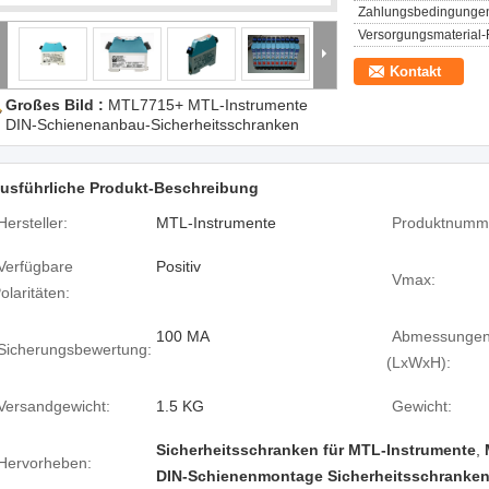
Zahlungsbedingunge
Versorgungsmaterial-F
Kontakt
Großes Bild :
MTL7715+ MTL-Instrumente
DIN-Schienenanbau-Sicherheitsschranken
usführliche Produkt-Beschreibung
Hersteller:
MTL-Instrumente
Produktnumm
Verfügbare
Positiv
Vmax:
olaritäten:
100 MA
Abmessunge
Sicherungsbewertung:
(LxWxH):
Versandgewicht:
1.5 KG
Gewicht:
Sicherheitsschranken für MTL-Instrumente
,
Hervorheben:
DIN-Schienenmontage Sicherheitsschranke