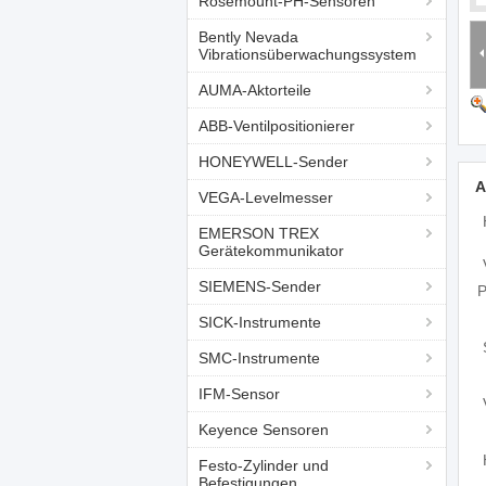
Rosemount-PH-Sensoren
Bently Nevada
Vibrationsüberwachungssystem
AUMA-Aktorteile
ABB-Ventilpositionierer
HONEYWELL-Sender
A
VEGA-Levelmesser
EMERSON TREX
Gerätekommunikator
SIEMENS-Sender
P
SICK-Instrumente
SMC-Instrumente
IFM-Sensor
Keyence Sensoren
Festo-Zylinder und
Befestigungen